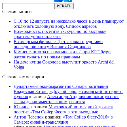
Свежие записи
С 10 по 12 августа на несколько часов в день планируют
отключать холодную воду. Список адресов
Возможность: посетить экскурсию по выставке
архитектурного плаката
В самарском филиале Третьяковки представят
последнюю книгу Виталия Стадникова
Компенсацию за изымаемое жильё при КРТ будут
рассчитывать по новым правилам
На даче купца Соколова выступит оркестр Archi del
Volga
Свежие комментарии
Департамент экономразвития Самары возглавил
Владислав Зотов | «Другой город» самарский интернет-
журнал
к записи
Александр Андриянов покинул пост
главы департамента экономразвития
Юлиана
к записи
Московский «столярный десант»
посетит «Том Сойер Фест» в эти выходные
Антон Черепок
к записи
«Том Сойер Фест-2016» в
Самаре: онлайн-трансляция