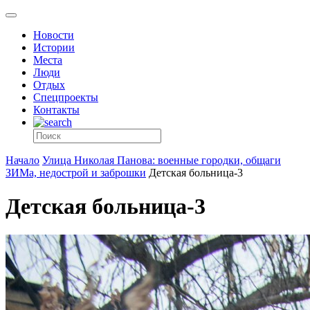
Новости
Истории
Места
Люди
Отдых
Спецпроекты
Контакты
Начало
Улица Николая Панова: военные городки, общаги
ЗИМа, недострой и заброшки
Детская больница-3
Детская больница-3