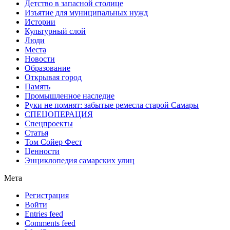
Детство в запасной столице
Изъятие для муниципальных нужд
Истории
Культурный слой
Люди
Места
Новости
Образование
Открывая город
Память
Промышленное наследие
Руки не помнят: забытые ремесла старой Самары
СПЕЦОПЕРАЦИЯ
Спецпроекты
Статья
Том Сойер Фест
Ценности
Энциклопедия самарских улиц
Мета
Регистрация
Войти
Entries feed
Comments feed