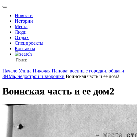
Новости
Истории
Места
Люди
Отдых
Спецпроекты
Контакты
Начало
Улица Николая Панова: военные городки, общаги
ЗИМа, недострой и заброшки
Воинская часть и ее дом2
Воинская часть и ее дом2