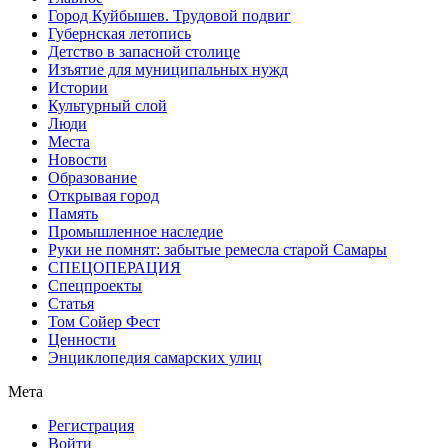
Город Куйбышев. Трудовой подвиг
Губернская летопись
Детство в запасной столице
Изъятие для муниципальных нужд
Истории
Культурный слой
Люди
Места
Новости
Образование
Открывая город
Память
Промышленное наследие
Руки не помнят: забытые ремесла старой Самары
СПЕЦОПЕРАЦИЯ
Спецпроекты
Статья
Том Сойер Фест
Ценности
Энциклопедия самарских улиц
Мета
Регистрация
Войти