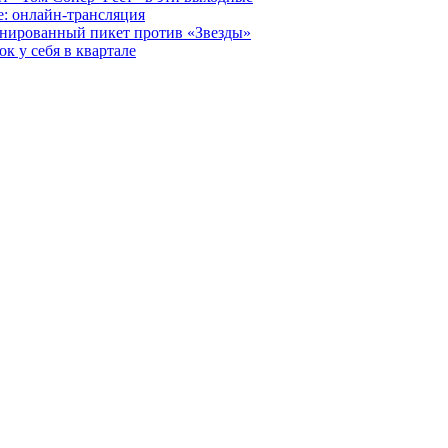
е: онлайн-трансляция
анированный пикет против «Звезды»
к у себя в квартале