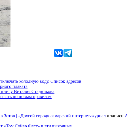
 отключать холодную воду. Список адресов
рного плаката
 книгу Виталия Стадникова
тывать по новым правилам
в Зотов | «Другой город» самарский интернет-журнал
к записи
А
т «Том Сойер Фест» в эти выходные