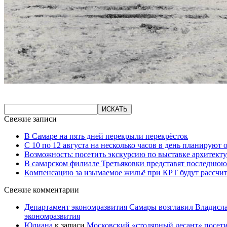
Свежие записи
В Самаре на пять дней перекрыли перекрёсток
С 10 по 12 августа на несколько часов в день планируют
Возможность: посетить экскурсию по выставке архитекту
В самарском филиале Третьяковки представят последнюю
Компенсацию за изымаемое жильё при КРТ будут рассчи
Свежие комментарии
Департамент экономразвития Самары возглавил Владисла
экономразвития
Юлиана
к записи
Московский «столярный десант» посети