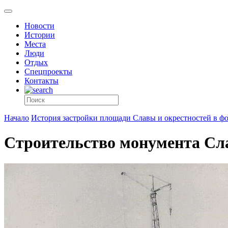
Новости
Истории
Места
Люди
Отдых
Спецпроекты
Контакты
Начало
История застройки площади Славы и окрестностей в ф
Строительство монумента Сла