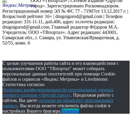
ООО «ТВпортал» | Сетевое издание «Другой
город». Зарегистрировано Роскомнадзором.
Регистрационный номер ЭЛ № ФС 77 - 71907от 13.12.2017 г. |
Возрастной рейтинг 16+ | drugoigorod@gmail.com
| Телефон
редакции: 331-11-11, доб.406, адрес эл.почты редакции:
drugoigorod@gmail.com. Главный редактор Фёдоров М.А.
Учредитель: ООО «ТВпортал». Адрес редакции: 443001,
Самарская обл., г. Самара, ул. Ульяновская/Ярмарочная, д.
52/55, комн. 6
С целью улучшения работы сайта и его взаимодействия с
пользователями ООО "ТВпортал" может собирать
персональные данные посетителей при помощи Cookie-
файлов и сервисов «Яндекс Метрика» и LiveInternet
Статистика согласно
Политике конфиденциальности персональных данных
сетевого издания «Другой город»
. Продолжая работу с
сайтом, Вы даете
согласие на обработку персональных
данных
. Вы всегда можете отключить файлы cookie в
настройках Вашего браузера.
Понятно