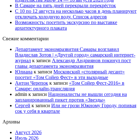
В Самаре на пять дней перекрыли перекрёсток
С 10 по 12 августа на несколько часов в день планируют
отключать холодную воду. Список адресов
Возможность: посетить экскурсию по выставке
архитектурного плаката
Свежие комментарии
Департамент экономразвития Самары возглавил
Владислав Зотов | «Другой город» самарский интернет-
журнал
к записи
Александр Андриянов покинул пост
главы департамента экономразвития
Юлиана
к записи
Московский «столярный десант»
посетит «Том Сойер Фест» в эти выходные
Антон Черепок
к записи
«Том Сойер Фест-2016» в
Самаре: онлайн-трансляция
admin
к записи
Националисты не вышли сегодня на
запланированный пикет против «Звезды»
Сергей
к записи
Или не грози Южному Городу, попивая
сок у себя в квартале
Архивы
Август 2026
Июль 2026