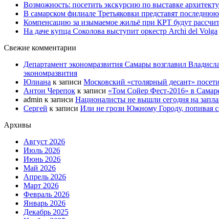
Возможность: посетить экскурсию по выставке архитекту
В самарском филиале Третьяковки представят последнюю
Компенсацию за изымаемое жильё при КРТ будут рассчи
На даче купца Соколова выступит оркестр Archi del Volga
Свежие комментарии
Департамент экономразвития Самары возглавил Владисла
экономразвития
Юлиана
к записи
Московский «столярный десант» посети
Антон Черепок
к записи
«Том Сойер Фест-2016» в Самар
admin
к записи
Националисты не вышли сегодня на запл
Сергей
к записи
Или не грози Южному Городу, попивая со
Архивы
Август 2026
Июль 2026
Июнь 2026
Май 2026
Апрель 2026
Март 2026
Февраль 2026
Январь 2026
Декабрь 2025