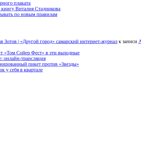
рного плаката
 книгу Виталия Стадникова
тывать по новым правилам
в Зотов | «Другой город» самарский интернет-журнал
к записи
А
т «Том Сойер Фест» в эти выходные
е: онлайн-трансляция
анированный пикет против «Звезды»
к у себя в квартале