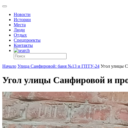
Новости
Истории
Места
Люди
Отдых
Спецпроекты
Контакты
Начало
Улица Санфировой: баня №13 и ГПТУ-24
Угол улицы С
Угол улицы Санфировой и пр