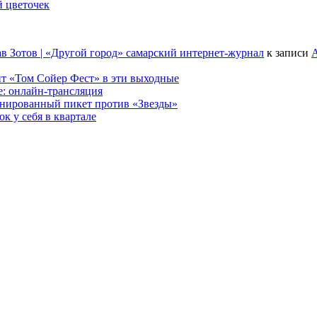
й цветочек
в Зотов | «Другой город» самарский интернет-журнал
к записи
А
т «Том Сойер Фест» в эти выходные
е: онлайн-трансляция
анированный пикет против «Звезды»
к у себя в квартале