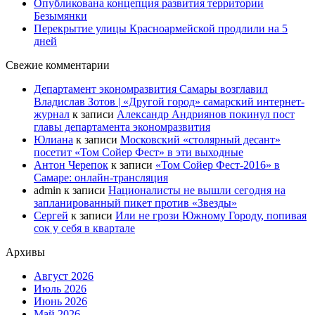
Опубликована концепция развития территории
Безымянки
Перекрытие улицы Красноармейской продлили на 5
дней
Свежие комментарии
Департамент экономразвития Самары возглавил
Владислав Зотов | «Другой город» самарский интернет-
журнал
к записи
Александр Андриянов покинул пост
главы департамента экономразвития
Юлиана
к записи
Московский «столярный десант»
посетит «Том Сойер Фест» в эти выходные
Антон Черепок
к записи
«Том Сойер Фест-2016» в
Самаре: онлайн-трансляция
admin
к записи
Националисты не вышли сегодня на
запланированный пикет против «Звезды»
Сергей
к записи
Или не грози Южному Городу, попивая
сок у себя в квартале
Архивы
Август 2026
Июль 2026
Июнь 2026
Май 2026