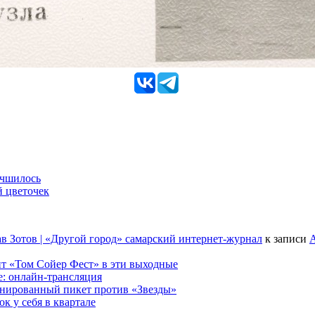
учшилось
й цветочек
в Зотов | «Другой город» самарский интернет-журнал
к записи
А
т «Том Сойер Фест» в эти выходные
е: онлайн-трансляция
анированный пикет против «Звезды»
к у себя в квартале