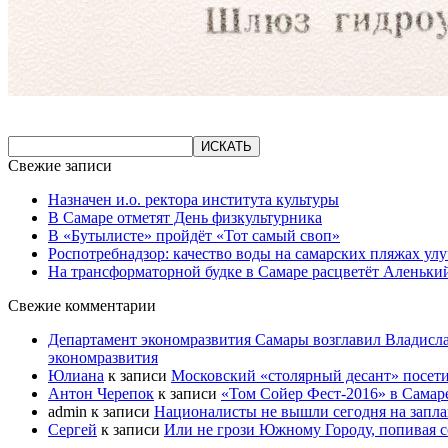
Свежие записи
Назначен и.о. ректора института культуры
В Самаре отметят День физкультурника
В «Бутылисте» пройдёт «Тот самый своп»
Роспотребнадзор: качество воды на самарских пляжах ул
На трансформаторной будке в Самаре расцветёт Аленьки
Свежие комментарии
Департамент экономразвития Самары возглавил Владисла
экономразвития
Юлиана
к записи
Московский «столярный десант» посети
Антон Черепок
к записи
«Том Сойер Фест-2016» в Самар
admin
к записи
Националисты не вышли сегодня на запл
Сергей
к записи
Или не грози Южному Городу, попивая со