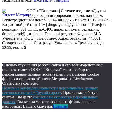
Подписывайтесь:
Вконтакте
,
Telegram
ООО «ТВпортал» | Сетевое издание «Другой
город». Зарегистрировано Роскомнадзором.
Регистрационный номер ЭЛ № ФС 77 - 71907от 13.12.2017 г. |
Возрастной рейтинг 16+ | drugoigorod@gmail.com
| Телефон
редакции: 331-11-11, доб.406, адрес эл.почты редакции:
drugoigorod@gmail.com. Главный редактор Фёдоров М.А.
Учредитель: ООО «ТВпортал». Адрес редакции: 443001,
Самарская обл., г. Самара, ул. Ульяновская/Ярмарочная, д.
52/55, комн. 6
С целью улучшения работы сайта и его взаимодействия с
пользователями ООО "ТВпортал" может собирать
персональные данные посетителей при помощи Cookie-
файлов и сервисов «Яндекс Метрика» и LiveInternet
Статистика согласно
Политике конфиденциальности персональных данных
сетевого издания «Другой город»
. Продолжая работу с
сайтом, Вы даете
согласие на обработку персональных
данных
. Вы всегда можете отключить файлы cookie в
настройках Вашего браузера.
Понятно