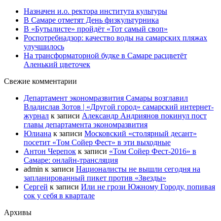
Назначен и.о. ректора института культуры
В Самаре отметят День физкультурника
В «Бутылисте» пройдёт «Тот самый своп»
Роспотребнадзор: качество воды на самарских пляжах
улучшилось
На трансформаторной будке в Самаре расцветёт
Аленький цветочек
Свежие комментарии
Департамент экономразвития Самары возглавил
Владислав Зотов | «Другой город» самарский интернет-
журнал
к записи
Александр Андриянов покинул пост
главы департамента экономразвития
Юлиана
к записи
Московский «столярный десант»
посетит «Том Сойер Фест» в эти выходные
Антон Черепок
к записи
«Том Сойер Фест-2016» в
Самаре: онлайн-трансляция
admin
к записи
Националисты не вышли сегодня на
запланированный пикет против «Звезды»
Сергей
к записи
Или не грози Южному Городу, попивая
сок у себя в квартале
Архивы