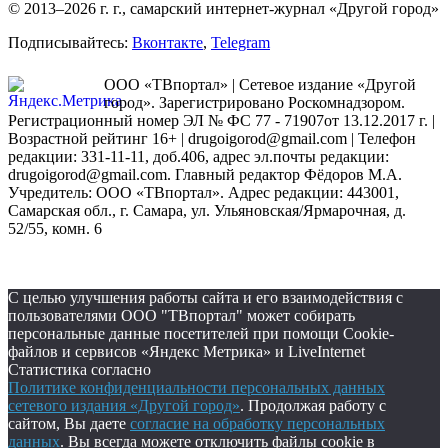
© 2013–2026 г. г., самарский интернет-журнал «Другой город»
Подписывайтесь:
Вконтакте
,
Telegram
ООО «ТВпортал» | Сетевое издание «Другой
город». Зарегистрировано Роскомнадзором.
Регистрационный номер ЭЛ № ФС 77 - 71907от 13.12.2017 г. |
Возрастной рейтинг 16+ | drugoigorod@gmail.com
| Телефон
редакции: 331-11-11, доб.406, адрес эл.почты редакции:
drugoigorod@gmail.com. Главный редактор Фёдоров М.А.
Учредитель: ООО «ТВпортал». Адрес редакции: 443001,
Самарская обл., г. Самара, ул. Ульяновская/Ярмарочная, д.
52/55, комн. 6
С целью улучшения работы сайта и его взаимодействия с
пользователями ООО "ТВпортал" может собирать
персональные данные посетителей при помощи Cookie-
файлов и сервисов «Яндекс Метрика» и LiveInternet
Статистика согласно
Политике конфиденциальности персональных данных
сетевого издания «Другой город»
. Продолжая работу с
сайтом, Вы даете
согласие на обработку персональных
данных
. Вы всегда можете отключить файлы cookie в