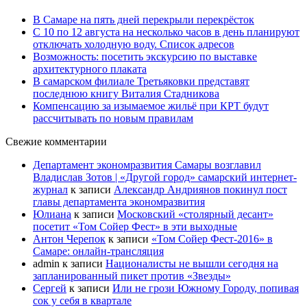
В Самаре на пять дней перекрыли перекрёсток
С 10 по 12 августа на несколько часов в день планируют
отключать холодную воду. Список адресов
Возможность: посетить экскурсию по выставке
архитектурного плаката
В самарском филиале Третьяковки представят
последнюю книгу Виталия Стадникова
Компенсацию за изымаемое жильё при КРТ будут
рассчитывать по новым правилам
Свежие комментарии
Департамент экономразвития Самары возглавил
Владислав Зотов | «Другой город» самарский интернет-
журнал
к записи
Александр Андриянов покинул пост
главы департамента экономразвития
Юлиана
к записи
Московский «столярный десант»
посетит «Том Сойер Фест» в эти выходные
Антон Черепок
к записи
«Том Сойер Фест-2016» в
Самаре: онлайн-трансляция
admin
к записи
Националисты не вышли сегодня на
запланированный пикет против «Звезды»
Сергей
к записи
Или не грози Южному Городу, попивая
сок у себя в квартале