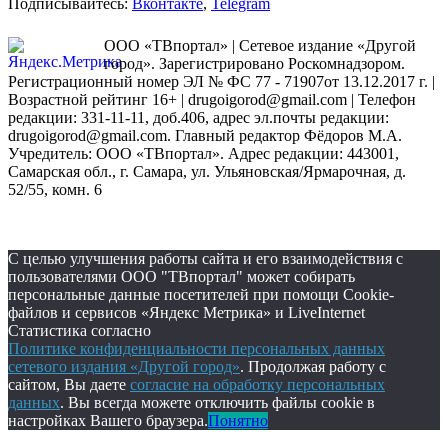
Подписывайтесь:
Вконтакте
,
Telegram
ООО «ТВпортал» | Сетевое издание «Другой
город». Зарегистрировано Роскомнадзором.
Регистрационный номер ЭЛ № ФС 77 - 71907от 13.12.2017 г. |
Возрастной рейтинг 16+ | drugoigorod@gmail.com
| Телефон
редакции: 331-11-11, доб.406, адрес эл.почты редакции:
drugoigorod@gmail.com. Главный редактор Фёдоров М.А.
Учредитель: ООО «ТВпортал». Адрес редакции: 443001,
Самарская обл., г. Самара, ул. Ульяновская/Ярмарочная, д.
52/55, комн. 6
С целью улучшения работы сайта и его взаимодействия с
пользователями ООО "ТВпортал" может собирать
персональные данные посетителей при помощи Cookie-
файлов и сервисов «Яндекс Метрика» и LiveInternet
Статистика согласно
Политике конфиденциальности персональных данных
сетевого издания «Другой город»
. Продолжая работу с
сайтом, Вы даете
согласие на обработку персональных
данных
. Вы всегда можете отключить файлы cookie в
настройках Вашего браузера.
Понятно