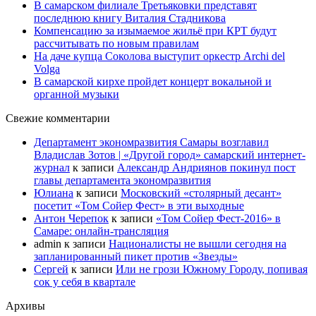
В самарском филиале Третьяковки представят
последнюю книгу Виталия Стадникова
Компенсацию за изымаемое жильё при КРТ будут
рассчитывать по новым правилам
На даче купца Соколова выступит оркестр Archi del
Volga
В самарской кирхе пройдет концерт вокальной и
органной музыки
Свежие комментарии
Департамент экономразвития Самары возглавил
Владислав Зотов | «Другой город» самарский интернет-
журнал
к записи
Александр Андриянов покинул пост
главы департамента экономразвития
Юлиана
к записи
Московский «столярный десант»
посетит «Том Сойер Фест» в эти выходные
Антон Черепок
к записи
«Том Сойер Фест-2016» в
Самаре: онлайн-трансляция
admin
к записи
Националисты не вышли сегодня на
запланированный пикет против «Звезды»
Сергей
к записи
Или не грози Южному Городу, попивая
сок у себя в квартале
Архивы