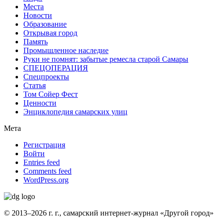
Места
Новости
Образование
Открывая город
Память
Промышленное наследие
Руки не помнят: забытые ремесла старой Самары
СПЕЦОПЕРАЦИЯ
Спецпроекты
Статья
Том Сойер Фест
Ценности
Энциклопедия самарских улиц
Мета
Регистрация
Войти
Entries feed
Comments feed
WordPress.org
© 2013–2026 г. г., самарский интернет-журнал «Другой город»