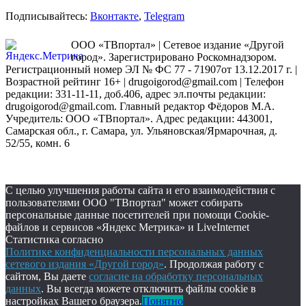
Подписывайтесь:
Вконтакте
,
Telegram
ООО «ТВпортал» | Сетевое издание «Другой
город». Зарегистрировано Роскомнадзором.
Регистрационный номер ЭЛ № ФС 77 - 71907от 13.12.2017 г. |
Возрастной рейтинг 16+ | drugoigorod@gmail.com
| Телефон
редакции: 331-11-11, доб.406, адрес эл.почты редакции:
drugoigorod@gmail.com. Главный редактор Фёдоров М.А.
Учредитель: ООО «ТВпортал». Адрес редакции: 443001,
Самарская обл., г. Самара, ул. Ульяновская/Ярмарочная, д.
52/55, комн. 6
С целью улучшения работы сайта и его взаимодействия с
пользователями ООО "ТВпортал" может собирать
персональные данные посетителей при помощи Cookie-
файлов и сервисов «Яндекс Метрика» и LiveInternet
Статистика согласно
Политике конфиденциальности персональных данных
сетевого издания «Другой город»
. Продолжая работу с
сайтом, Вы даете
согласие на обработку персональных
данных
. Вы всегда можете отключить файлы cookie в
настройках Вашего браузера.
Понятно