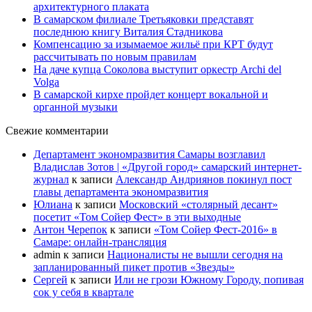
архитектурного плаката
В самарском филиале Третьяковки представят
последнюю книгу Виталия Стадникова
Компенсацию за изымаемое жильё при КРТ будут
рассчитывать по новым правилам
На даче купца Соколова выступит оркестр Archi del
Volga
В самарской кирхе пройдет концерт вокальной и
органной музыки
Свежие комментарии
Департамент экономразвития Самары возглавил
Владислав Зотов | «Другой город» самарский интернет-
журнал
к записи
Александр Андриянов покинул пост
главы департамента экономразвития
Юлиана
к записи
Московский «столярный десант»
посетит «Том Сойер Фест» в эти выходные
Антон Черепок
к записи
«Том Сойер Фест-2016» в
Самаре: онлайн-трансляция
admin
к записи
Националисты не вышли сегодня на
запланированный пикет против «Звезды»
Сергей
к записи
Или не грози Южному Городу, попивая
сок у себя в квартале