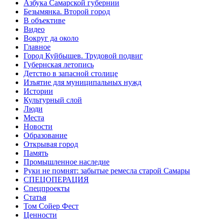
Азбука Самарской губернии
Безымянка. Второй город
В объективе
Видео
Вокруг да около
Главное
Город Куйбышев. Трудовой подвиг
Губернская летопись
Детство в запасной столице
Изъятие для муниципальных нужд
Истории
Культурный слой
Люди
Места
Новости
Образование
Открывая город
Память
Промышленное наследие
Руки не помнят: забытые ремесла старой Самары
СПЕЦОПЕРАЦИЯ
Спецпроекты
Статья
Том Сойер Фест
Ценности