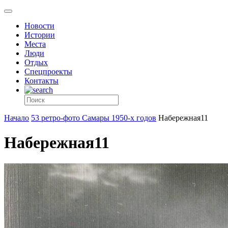
Новости
Истории
Места
Люди
Отдых
Спецпроекты
Контакты
Начало
53 ретро-фото Самары 1950-х годов
Набережная11
Набережная11