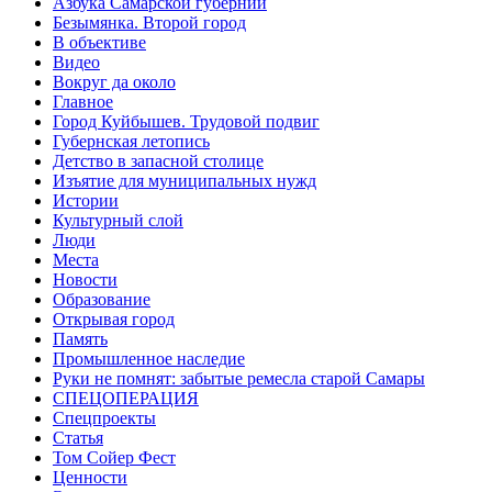
Азбука Самарской губернии
Безымянка. Второй город
В объективе
Видео
Вокруг да около
Главное
Город Куйбышев. Трудовой подвиг
Губернская летопись
Детство в запасной столице
Изъятие для муниципальных нужд
Истории
Культурный слой
Люди
Места
Новости
Образование
Открывая город
Память
Промышленное наследие
Руки не помнят: забытые ремесла старой Самары
СПЕЦОПЕРАЦИЯ
Спецпроекты
Статья
Том Сойер Фест
Ценности