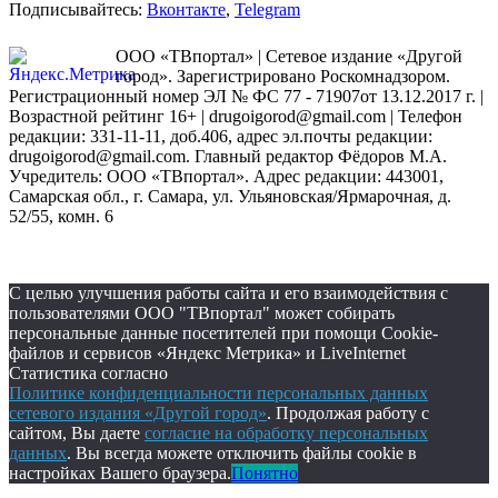
Подписывайтесь:
Вконтакте
,
Telegram
ООО «ТВпортал» | Сетевое издание «Другой
город». Зарегистрировано Роскомнадзором.
Регистрационный номер ЭЛ № ФС 77 - 71907от 13.12.2017 г. |
Возрастной рейтинг 16+ | drugoigorod@gmail.com
| Телефон
редакции: 331-11-11, доб.406, адрес эл.почты редакции:
drugoigorod@gmail.com. Главный редактор Фёдоров М.А.
Учредитель: ООО «ТВпортал». Адрес редакции: 443001,
Самарская обл., г. Самара, ул. Ульяновская/Ярмарочная, д.
52/55, комн. 6
С целью улучшения работы сайта и его взаимодействия с
пользователями ООО "ТВпортал" может собирать
персональные данные посетителей при помощи Cookie-
файлов и сервисов «Яндекс Метрика» и LiveInternet
Статистика согласно
Политике конфиденциальности персональных данных
сетевого издания «Другой город»
. Продолжая работу с
сайтом, Вы даете
согласие на обработку персональных
данных
. Вы всегда можете отключить файлы cookie в
настройках Вашего браузера.
Понятно