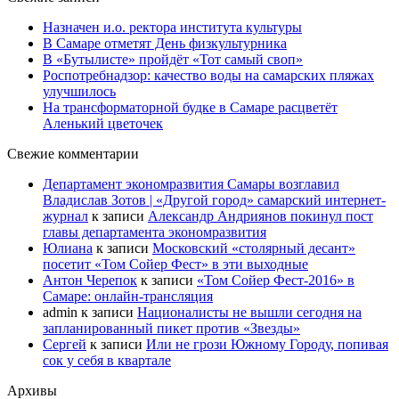
Назначен и.о. ректора института культуры
В Самаре отметят День физкультурника
В «Бутылисте» пройдёт «Тот самый своп»
Роспотребнадзор: качество воды на самарских пляжах
улучшилось
На трансформаторной будке в Самаре расцветёт
Аленький цветочек
Свежие комментарии
Департамент экономразвития Самары возглавил
Владислав Зотов | «Другой город» самарский интернет-
журнал
к записи
Александр Андриянов покинул пост
главы департамента экономразвития
Юлиана
к записи
Московский «столярный десант»
посетит «Том Сойер Фест» в эти выходные
Антон Черепок
к записи
«Том Сойер Фест-2016» в
Самаре: онлайн-трансляция
admin
к записи
Националисты не вышли сегодня на
запланированный пикет против «Звезды»
Сергей
к записи
Или не грози Южному Городу, попивая
сок у себя в квартале
Архивы