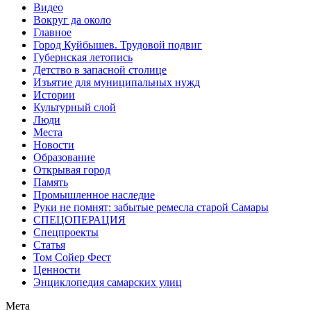
Видео
Вокруг да около
Главное
Город Куйбышев. Трудовой подвиг
Губернская летопись
Детство в запасной столице
Изъятие для муниципальных нужд
Истории
Культурный слой
Люди
Места
Новости
Образование
Открывая город
Память
Промышленное наследие
Руки не помнят: забытые ремесла старой Самары
СПЕЦОПЕРАЦИЯ
Спецпроекты
Статья
Том Сойер Фест
Ценности
Энциклопедия самарских улиц
Мета