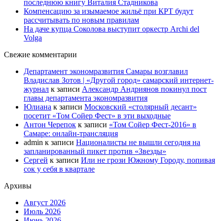
последнюю книгу Виталия Стадникова
Компенсацию за изымаемое жильё при КРТ будут
рассчитывать по новым правилам
На даче купца Соколова выступит оркестр Archi del
Volga
Свежие комментарии
Департамент экономразвития Самары возглавил
Владислав Зотов | «Другой город» самарский интернет-
журнал
к записи
Александр Андриянов покинул пост
главы департамента экономразвития
Юлиана
к записи
Московский «столярный десант»
посетит «Том Сойер Фест» в эти выходные
Антон Черепок
к записи
«Том Сойер Фест-2016» в
Самаре: онлайн-трансляция
admin
к записи
Националисты не вышли сегодня на
запланированный пикет против «Звезды»
Сергей
к записи
Или не грози Южному Городу, попивая
сок у себя в квартале
Архивы
Август 2026
Июль 2026
Июнь 2026