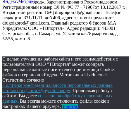
город». Зарегистрировано Роскомнадзором.
Регистрационный номер ЭЛ № ФС 77 - 71907от 13.12.2017 г. |
Возрастной рейтинг 16+ | drugoigorod@gmail.com
| Телефон
редакции: 331-11-11, доб.406, адрес эл.почты редакции:
drugoigorod@gmail.com. Главный редактор Фёдоров М.А.
Учредитель: ООО «ТВпортал». Адрес редакции: 443001,
Самарская обл., г. Самара, ул. Ульяновская/Ярмарочная, д.
52/55, комн. 6
С целью улучшения работы сайта и его взаимодействия с
пользователями ООО "ТВпортал" может собирать
персональные данные посетителей при помощи Cookie-
файлов и сервисов «Яндекс Метрика» и LiveInternet
Статистика согласно
Политике конфиденциальности персональных данных
сетевого издания «Другой город»
. Продолжая работу с
сайтом, Вы даете
согласие на обработку персональных
данных
. Вы всегда можете отключить файлы cookie в
настройках Вашего браузера.
Понятно