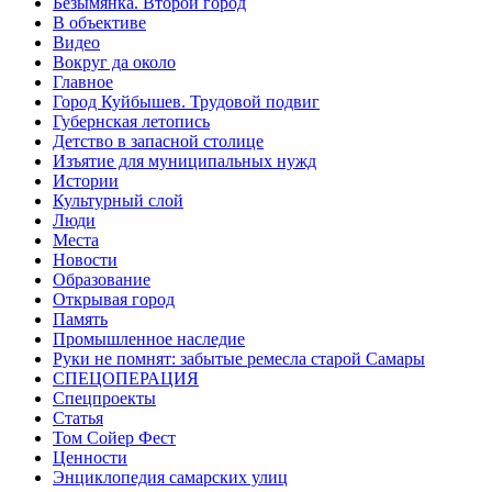
Безымянка. Второй город
В объективе
Видео
Вокруг да около
Главное
Город Куйбышев. Трудовой подвиг
Губернская летопись
Детство в запасной столице
Изъятие для муниципальных нужд
Истории
Культурный слой
Люди
Места
Новости
Образование
Открывая город
Память
Промышленное наследие
Руки не помнят: забытые ремесла старой Самары
СПЕЦОПЕРАЦИЯ
Спецпроекты
Статья
Том Сойер Фест
Ценности
Энциклопедия самарских улиц