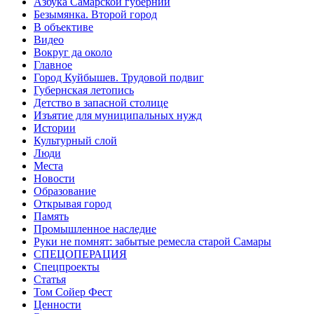
Азбука Самарской губернии
Безымянка. Второй город
В объективе
Видео
Вокруг да около
Главное
Город Куйбышев. Трудовой подвиг
Губернская летопись
Детство в запасной столице
Изъятие для муниципальных нужд
Истории
Культурный слой
Люди
Места
Новости
Образование
Открывая город
Память
Промышленное наследие
Руки не помнят: забытые ремесла старой Самары
СПЕЦОПЕРАЦИЯ
Спецпроекты
Статья
Том Сойер Фест
Ценности