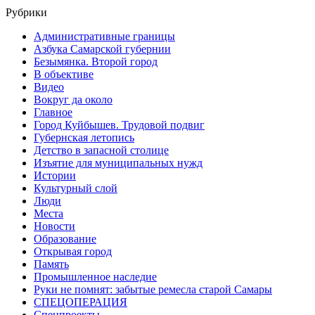
Рубрики
Административные границы
Азбука Самарской губернии
Безымянка. Второй город
В объективе
Видео
Вокруг да около
Главное
Город Куйбышев. Трудовой подвиг
Губернская летопись
Детство в запасной столице
Изъятие для муниципальных нужд
Истории
Культурный слой
Люди
Места
Новости
Образование
Открывая город
Память
Промышленное наследие
Руки не помнят: забытые ремесла старой Самары
СПЕЦОПЕРАЦИЯ
Спецпроекты