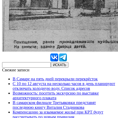
Свежие записи
В Самаре на пять дней перекрыли перекрёсток
С 10 по 12 августа на несколько часов в день планируют
отключать холодную воду. Список адресов
Возможность: посетить экскурсию по выставке
архитектурного плаката
В самарском филиале Третьяковки представят
последнюю книгу Виталия Стадникова
Компенсацию за изымаемое жильё при КРТ будут
рассчитывать по новым правилам