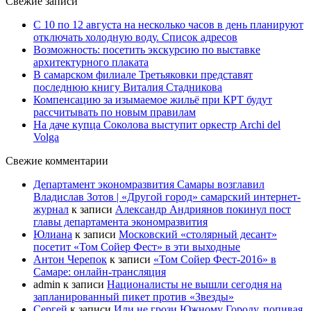
Свежие записи
С 10 по 12 августа на несколько часов в день планируют
отключать холодную воду. Список адресов
Возможность: посетить экскурсию по выставке
архитектурного плаката
В самарском филиале Третьяковки представят
последнюю книгу Виталия Стадникова
Компенсацию за изымаемое жильё при КРТ будут
рассчитывать по новым правилам
На даче купца Соколова выступит оркестр Archi del
Volga
Свежие комментарии
Департамент экономразвития Самары возглавил
Владислав Зотов | «Другой город» самарский интернет-
журнал
к записи
Александр Андриянов покинул пост
главы департамента экономразвития
Юлиана
к записи
Московский «столярный десант»
посетит «Том Сойер Фест» в эти выходные
Антон Черепок
к записи
«Том Сойер Фест-2016» в
Самаре: онлайн-трансляция
admin
к записи
Националисты не вышли сегодня на
запланированный пикет против «Звезды»
Сергей
к записи
Или не грози Южному Городу, попивая