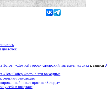
учшилось
й цветочек
в Зотов | «Другой город» самарский интернет-журнал
к записи
А
т «Том Сойер Фест» в эти выходные
е: онлайн-трансляция
анированный пикет против «Звезды»
к у себя в квартале