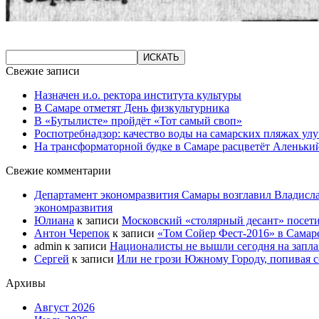
Свежие записи
Назначен и.о. ректора института культуры
В Самаре отметят День физкультурника
В «Бутылисте» пройдёт «Тот самый своп»
Роспотребнадзор: качество воды на самарских пляжах ул
На трансформаторной будке в Самаре расцветёт Аленьки
Свежие комментарии
Департамент экономразвития Самары возглавил Владисла
экономразвития
Юлиана
к записи
Московский «столярный десант» посети
Антон Черепок
к записи
«Том Сойер Фест-2016» в Самар
admin
к записи
Националисты не вышли сегодня на запл
Сергей
к записи
Или не грози Южному Городу, попивая со
Архивы
Август 2026