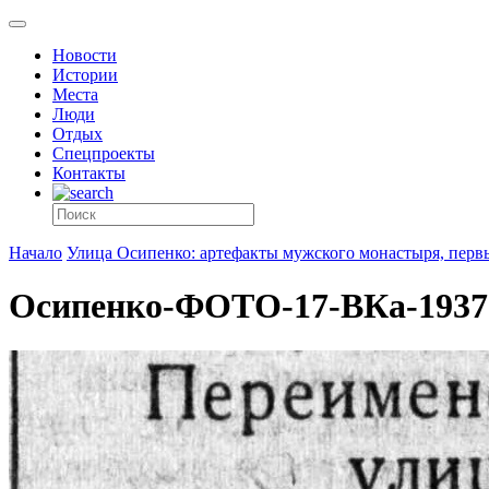
Новости
Истории
Места
Люди
Отдых
Спецпроекты
Контакты
Начало
Улица Осипенко: артефакты мужского монастыря, перв
Осипенко-ФОТО-17-ВКа-1937-0