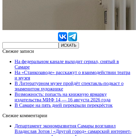
Свежие записи
На федеральном канале выходит сериал, снятый в
Самаре
На «Станкозаводе» расскажут о взаимодействии театра
и музея
В Литературном музее пройдёт спектакль-подкаст о
знаменитом художнике
Возможность: попасть на книжную ярмарку
издательства МИФ 14 — 16 августа 2026 года
В Самаре на пять дней перекрыли перекрёсток
Свежие комментарии
Департамент экономразвития Самары возглавил
Владислав Зотов | «Другой город» самарский интернет-