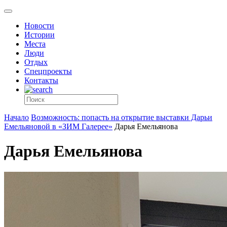
Новости
Истории
Места
Люди
Отдых
Спецпроекты
Контакты
Начало
Возможность: попасть на открытие выставки Дарьи
Емельяновой в «ЗИМ Галерее»
Дарья Емельянова
Дарья Емельянова