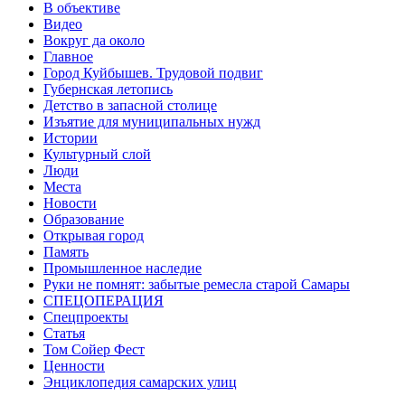
В объективе
Видео
Вокруг да около
Главное
Город Куйбышев. Трудовой подвиг
Губернская летопись
Детство в запасной столице
Изъятие для муниципальных нужд
Истории
Культурный слой
Люди
Места
Новости
Образование
Открывая город
Память
Промышленное наследие
Руки не помнят: забытые ремесла старой Самары
СПЕЦОПЕРАЦИЯ
Спецпроекты
Статья
Том Сойер Фест
Ценности
Энциклопедия самарских улиц