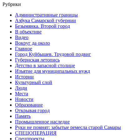
Рубрики
Административные границы
Азбука Самарской губернии
Безымянка. Второй город
В объективе
Видео
Вокруг да около
Главное
Город Куйбышев. Трудовой подвиг
Губернская летопись
Детство в запасной столице
Изъятие для муниципальных нужд
Истории
Культурный слой
Люди
Места
Новости
Образование
Открывая город
Память
Промышленное наследие
Руки не помнят: забытые ремесла старой Самары
СПЕЦОПЕРАЦИЯ
Спецпроекты