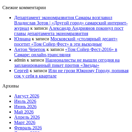
Свежие комментарии
Департамент экономразвития Самары возглавил
Владислав Зотов | «Другой город» самарский интернет-
журнал
к записи
Александр Андриянов покинул пост
главы департамента экономразвития
Юлиана
к записи
Московский «столярный десант»
посетит «Том Сойер Фест» в эти выходные
Антон Черепок
к записи
«Том Сойер Фест-2016» в
Самаре: онлайн-трансляция
admin
к записи
Националисты не вышли сегодня на
запланированный пикет против «Звезды»
Сергей
к записи
Или не грози Южному Городу, попивая
сок у себя в квартале
Архивы
Август 2026
Июль 2026
Июнь 2026
Май 2026
Апрель 2026
Март 2026
Февраль 2026