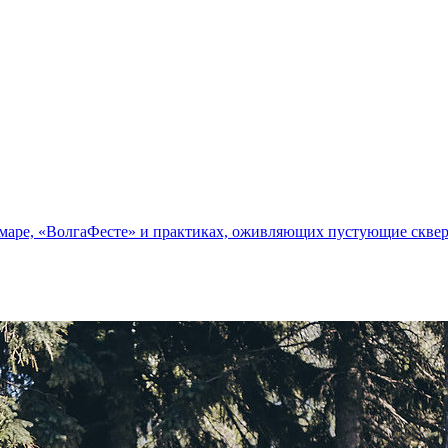
маре, «ВолгаФесте» и практиках, оживляющих пустующие сквер