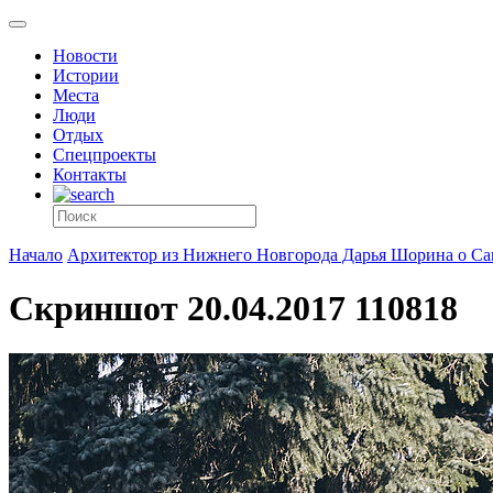
Новости
Истории
Места
Люди
Отдых
Спецпроекты
Контакты
Начало
Архитектор из Нижнего Новгорода Дарья Шорина о Са
Скриншот 20.04.2017 110818