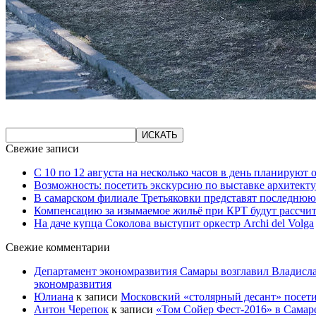
Свежие записи
С 10 по 12 августа на несколько часов в день планируют
Возможность: посетить экскурсию по выставке архитекту
В самарском филиале Третьяковки представят последнюю
Компенсацию за изымаемое жильё при КРТ будут рассчи
На даче купца Соколова выступит оркестр Archi del Volga
Свежие комментарии
Департамент экономразвития Самары возглавил Владисла
экономразвития
Юлиана
к записи
Московский «столярный десант» посети
Антон Черепок
к записи
«Том Сойер Фест-2016» в Самар