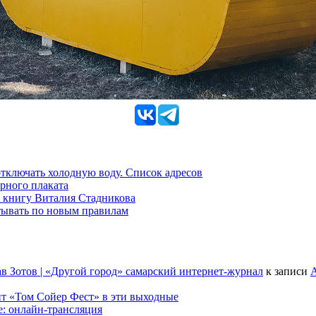
 отключать холодную воду. Список адресов
рного плаката
 книгу Виталия Стадникова
тывать по новым правилам
в Зотов | «Другой город» самарский интернет-журнал
к записи
А
т «Том Сойер Фест» в эти выходные
е: онлайн-трансляция