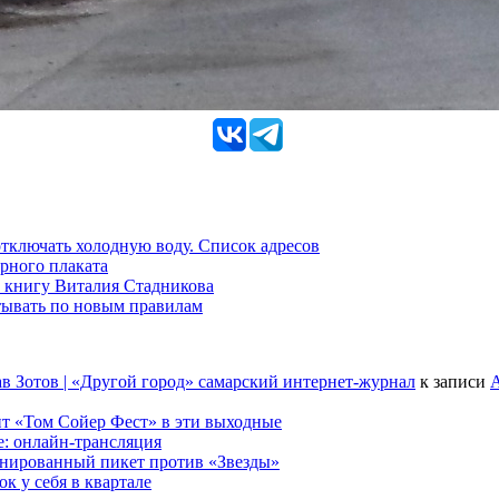
 отключать холодную воду. Список адресов
рного плаката
 книгу Виталия Стадникова
тывать по новым правилам
в Зотов | «Другой город» самарский интернет-журнал
к записи
А
т «Том Сойер Фест» в эти выходные
е: онлайн-трансляция
анированный пикет против «Звезды»
к у себя в квартале