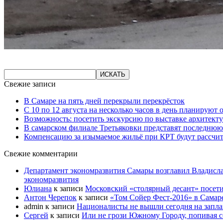
Свежие записи
В Самаре на пять дней перекрыли перекрёсток
С 10 по 12 августа на несколько часов в день планируют
Возможность: посетить экскурсию по выставке архитекту
В самарском филиале Третьяковки представят последнюю
Компенсацию за изымаемое жильё при КРТ будут рассчи
Свежие комментарии
Департамент экономразвития Самары возглавил Владисла
экономразвития
Юлиана
к записи
Московский «столярный десант» посети
Антон Черепок
к записи
«Том Сойер Фест-2016» в Самар
admin
к записи
Националисты не вышли сегодня на запл
Сергей
к записи
Или не грози Южному Городу, попивая со