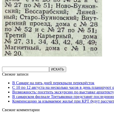
Свежие записи
В Самаре на пять дней перекрыли перекрёсток
С 10 по 12 августа на несколько часов в день планируют
Возможность: посетить экскурсию по выставке архитекту
В самарском филиале Третьяковки представят последнюю
Компенсацию за изымаемое жильё при КРТ будут рассчи
Свежие комментарии