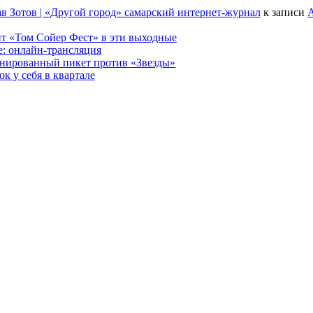
в Зотов | «Другой город» самарский интернет-журнал
к записи
А
т «Том Сойер Фест» в эти выходные
е: онлайн-трансляция
анированный пикет против «Звезды»
к у себя в квартале