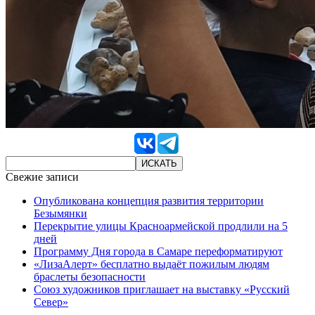
Свежие записи
Опубликована концепция развития территории
Безымянки
Перекрытие улицы Красноармейской продлили на 5
дней
Программу Дня города в Самаре переформатируют
«ЛизаАлерт» бесплатно выдаёт пожилым людям
браслеты безопасности
Союз художников приглашает на выставку «Русский
Север»