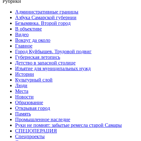
Рубрики
Административные границы
Азбука Самарской губернии
Безымянка. Второй город
В объективе
Видео
Вокруг да около
Главное
Город Куйбышев. Трудовой подвиг
Губернская летопись
Детство в запасной столице
Изъятие для муниципальных нужд
Истории
Культурный слой
Люди
Места
Новости
Образование
Открывая город
Память
Промышленное наследие
Руки не помнят: забытые ремесла старой Самары
СПЕЦОПЕРАЦИЯ
Спецпроекты