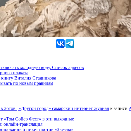
 отключать холодную воду. Список адресов
рного плаката
 книгу Виталия Стадникова
тывать по новым правилам
в Зотов | «Другой город» самарский интернет-журнал
к записи
А
т «Том Сойер Фест» в эти выходные
е: онлайн-трансляция
анированный пикет против «Звезды»