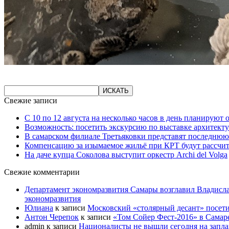
Свежие записи
С 10 по 12 августа на несколько часов в день планируют
Возможность: посетить экскурсию по выставке архитекту
В самарском филиале Третьяковки представят последнюю
Компенсацию за изымаемое жильё при КРТ будут рассчи
На даче купца Соколова выступит оркестр Archi del Volga
Свежие комментарии
Департамент экономразвития Самары возглавил Владисла
экономразвития
Юлиана
к записи
Московский «столярный десант» посети
Антон Черепок
к записи
«Том Сойер Фест-2016» в Самар
admin
к записи
Националисты не вышли сегодня на запл