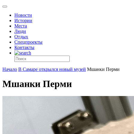
Новости
Истории
Места
Люди
Отдых
Спецпроекты
Контакты
Начало
В Самаре открылся новый музей
Мшанки Перми
Мшанки Перми