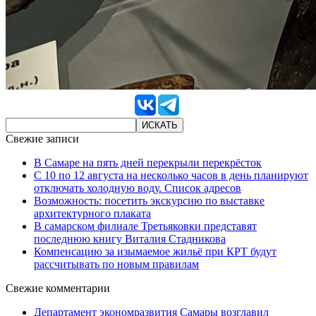
Свежие записи
В Самаре на пять дней перекрыли перекрёсток
С 10 по 12 августа на несколько часов в день планируют
отключать холодную воду. Список адресов
Возможность: посетить экскурсию по выставке
архитектурного плаката
В самарском филиале Третьяковки представят
последнюю книгу Виталия Стадникова
Компенсацию за изымаемое жильё при КРТ будут
рассчитывать по новым правилам
Свежие комментарии
Департамент экономразвития Самары возглавил