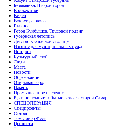
Азбука Самарской губернии
Безымянка. Второй город
В объективе
Видео
Вокруг да около
Главное
Город Куйбышев. Трудовой подвиг
Губернская летопись
Детство в запасной столице
Изъятие для муниципальных нужд
Истории
Культурный слой
Люди
Места
Новости
Образование
Открывая город
Память
Промышленное наследие
Руки не помнят: забытые ремесла старой Самары
СПЕЦОПЕРАЦИЯ
Спецпроекты
Статья
Том Сойер Фест
Ценности