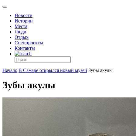
Новости
Истории
Места
Люди
Отдых
Спецпроекты
Контакты
Начало
В Самаре открылся новый музей
Зубы акулы
Зубы акулы