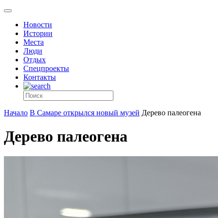
Новости
Истории
Места
Люди
Отдых
Спецпроекты
Контакты
Начало
В Самаре открылся новый музей
Дерево палеогена
Дерево палеогена