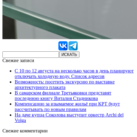
Свежие записи
С 10 по 12 августа на несколько часов в день планируют
отключать холодную воду. Список адресов
Возможность: посетить экскурсию по выставке
архитектурного плаката
В самарском филиале Третьяковки представят
последнюю книгу Виталия Стадникова
Компенсацию за изымаемое жильё при КРТ будут
рассчитывать по новым правилам
На даче купца Соколова выступит оркестр Archi del
Volga
Свежие комментарии