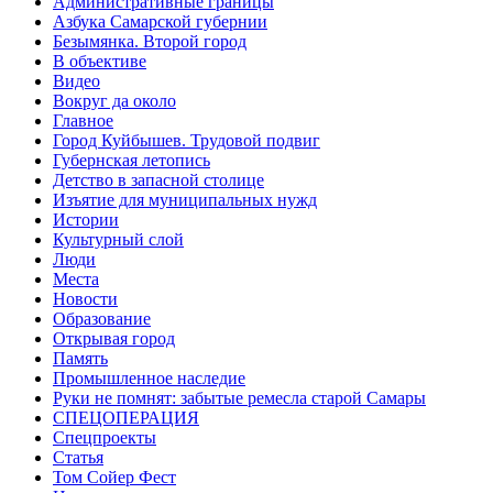
Административные границы
Азбука Самарской губернии
Безымянка. Второй город
В объективе
Видео
Вокруг да около
Главное
Город Куйбышев. Трудовой подвиг
Губернская летопись
Детство в запасной столице
Изъятие для муниципальных нужд
Истории
Культурный слой
Люди
Места
Новости
Образование
Открывая город
Память
Промышленное наследие
Руки не помнят: забытые ремесла старой Самары
СПЕЦОПЕРАЦИЯ
Спецпроекты
Статья
Том Сойер Фест