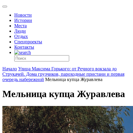
Новости
Истории
Места
Люди
Отдых
Спецпроекты
Контакты
Начало
Улица Максима Горького: от Речного вокзала до
Струкачей. Дома грузчиков, пароходные пристани и первая
очередь набережной
Мельница купца Журавлева
Мельница купца Журавлева