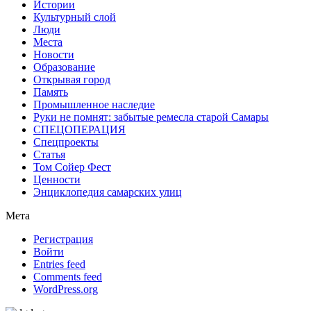
Истории
Культурный слой
Люди
Места
Новости
Образование
Открывая город
Память
Промышленное наследие
Руки не помнят: забытые ремесла старой Самары
СПЕЦОПЕРАЦИЯ
Спецпроекты
Статья
Том Сойер Фест
Ценности
Энциклопедия самарских улиц
Мета
Регистрация
Войти
Entries feed
Comments feed
WordPress.org