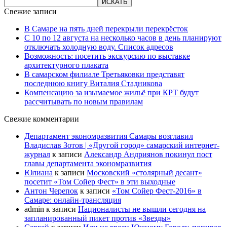
Свежие записи
В Самаре на пять дней перекрыли перекрёсток
С 10 по 12 августа на несколько часов в день планируют
отключать холодную воду. Список адресов
Возможность: посетить экскурсию по выставке
архитектурного плаката
В самарском филиале Третьяковки представят
последнюю книгу Виталия Стадникова
Компенсацию за изымаемое жильё при КРТ будут
рассчитывать по новым правилам
Свежие комментарии
Департамент экономразвития Самары возглавил
Владислав Зотов | «Другой город» самарский интернет-
журнал
к записи
Александр Андриянов покинул пост
главы департамента экономразвития
Юлиана
к записи
Московский «столярный десант»
посетит «Том Сойер Фест» в эти выходные
Антон Черепок
к записи
«Том Сойер Фест-2016» в
Самаре: онлайн-трансляция
admin
к записи
Националисты не вышли сегодня на
запланированный пикет против «Звезды»