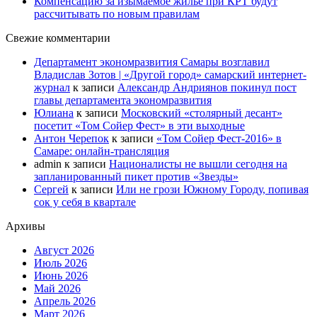
Компенсацию за изымаемое жильё при КРТ будут
рассчитывать по новым правилам
Свежие комментарии
Департамент экономразвития Самары возглавил
Владислав Зотов | «Другой город» самарский интернет-
журнал
к записи
Александр Андриянов покинул пост
главы департамента экономразвития
Юлиана
к записи
Московский «столярный десант»
посетит «Том Сойер Фест» в эти выходные
Антон Черепок
к записи
«Том Сойер Фест-2016» в
Самаре: онлайн-трансляция
admin
к записи
Националисты не вышли сегодня на
запланированный пикет против «Звезды»
Сергей
к записи
Или не грози Южному Городу, попивая
сок у себя в квартале
Архивы
Август 2026
Июль 2026
Июнь 2026
Май 2026
Апрель 2026
Март 2026