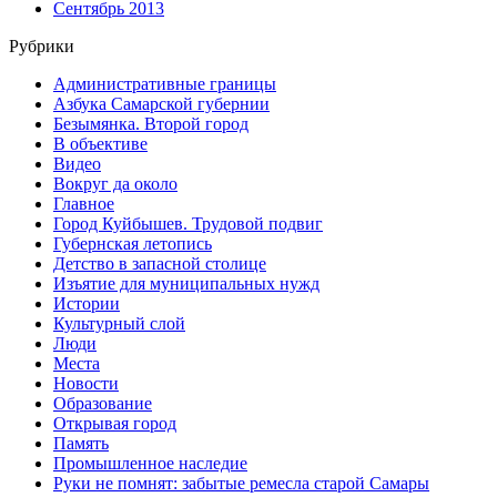
Сентябрь 2013
Рубрики
Административные границы
Азбука Самарской губернии
Безымянка. Второй город
В объективе
Видео
Вокруг да около
Главное
Город Куйбышев. Трудовой подвиг
Губернская летопись
Детство в запасной столице
Изъятие для муниципальных нужд
Истории
Культурный слой
Люди
Места
Новости
Образование
Открывая город
Память
Промышленное наследие
Руки не помнят: забытые ремесла старой Самары