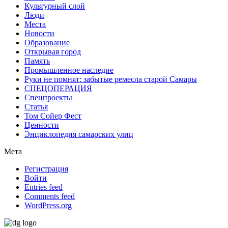
Культурный слой
Люди
Места
Новости
Образование
Открывая город
Память
Промышленное наследие
Руки не помнят: забытые ремесла старой Самары
СПЕЦОПЕРАЦИЯ
Спецпроекты
Статья
Том Сойер Фест
Ценности
Энциклопедия самарских улиц
Мета
Регистрация
Войти
Entries feed
Comments feed
WordPress.org