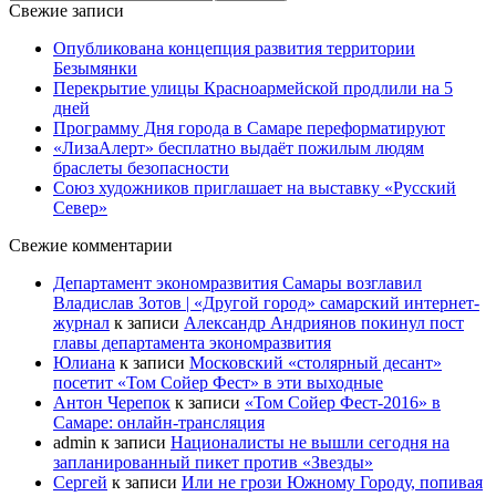
Свежие записи
Опубликована концепция развития территории
Безымянки
Перекрытие улицы Красноармейской продлили на 5
дней
Программу Дня города в Самаре переформатируют
«ЛизаАлерт» бесплатно выдаёт пожилым людям
браслеты безопасности
Союз художников приглашает на выставку «Русский
Север»
Свежие комментарии
Департамент экономразвития Самары возглавил
Владислав Зотов | «Другой город» самарский интернет-
журнал
к записи
Александр Андриянов покинул пост
главы департамента экономразвития
Юлиана
к записи
Московский «столярный десант»
посетит «Том Сойер Фест» в эти выходные
Антон Черепок
к записи
«Том Сойер Фест-2016» в
Самаре: онлайн-трансляция
admin
к записи
Националисты не вышли сегодня на
запланированный пикет против «Звезды»
Сергей
к записи
Или не грози Южному Городу, попивая