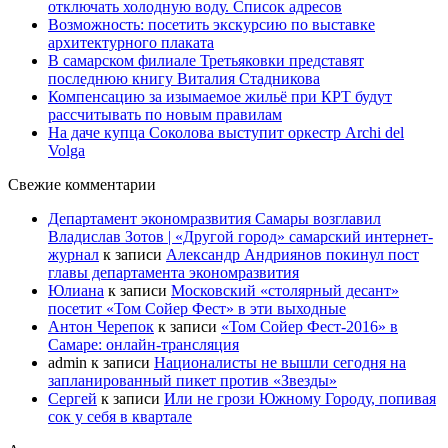
отключать холодную воду. Список адресов
Возможность: посетить экскурсию по выставке
архитектурного плаката
В самарском филиале Третьяковки представят
последнюю книгу Виталия Стадникова
Компенсацию за изымаемое жильё при КРТ будут
рассчитывать по новым правилам
На даче купца Соколова выступит оркестр Archi del
Volga
Свежие комментарии
Департамент экономразвития Самары возглавил
Владислав Зотов | «Другой город» самарский интернет-
журнал
к записи
Александр Андриянов покинул пост
главы департамента экономразвития
Юлиана
к записи
Московский «столярный десант»
посетит «Том Сойер Фест» в эти выходные
Антон Черепок
к записи
«Том Сойер Фест-2016» в
Самаре: онлайн-трансляция
admin
к записи
Националисты не вышли сегодня на
запланированный пикет против «Звезды»
Сергей
к записи
Или не грози Южному Городу, попивая
сок у себя в квартале