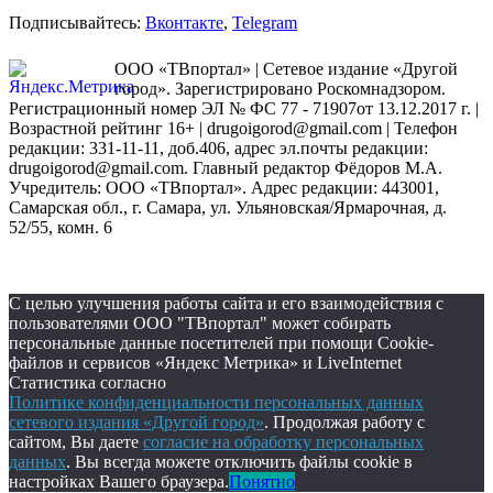
Подписывайтесь:
Вконтакте
,
Telegram
ООО «ТВпортал» | Сетевое издание «Другой
город». Зарегистрировано Роскомнадзором.
Регистрационный номер ЭЛ № ФС 77 - 71907от 13.12.2017 г. |
Возрастной рейтинг 16+ | drugoigorod@gmail.com
| Телефон
редакции: 331-11-11, доб.406, адрес эл.почты редакции:
drugoigorod@gmail.com. Главный редактор Фёдоров М.А.
Учредитель: ООО «ТВпортал». Адрес редакции: 443001,
Самарская обл., г. Самара, ул. Ульяновская/Ярмарочная, д.
52/55, комн. 6
С целью улучшения работы сайта и его взаимодействия с
пользователями ООО "ТВпортал" может собирать
персональные данные посетителей при помощи Cookie-
файлов и сервисов «Яндекс Метрика» и LiveInternet
Статистика согласно
Политике конфиденциальности персональных данных
сетевого издания «Другой город»
. Продолжая работу с
сайтом, Вы даете
согласие на обработку персональных
данных
. Вы всегда можете отключить файлы cookie в
настройках Вашего браузера.
Понятно