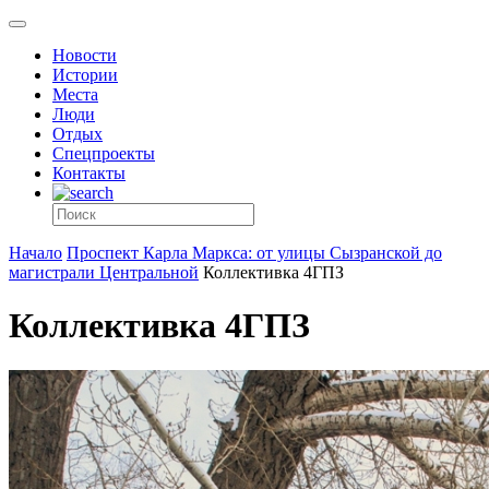
Новости
Истории
Места
Люди
Отдых
Спецпроекты
Контакты
Начало
Проспект Карла Маркса: от улицы Сызранской до
магистрали Центральной
Коллективка 4ГПЗ
Коллективка 4ГПЗ