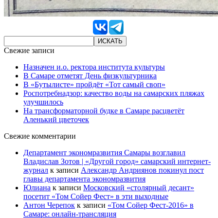
Свежие записи
Назначен и.о. ректора института культуры
В Самаре отметят День физкультурника
В «Бутылисте» пройдёт «Тот самый своп»
Роспотребнадзор: качество воды на самарских пляжах
улучшилось
На трансформаторной будке в Самаре расцветёт
Аленький цветочек
Свежие комментарии
Департамент экономразвития Самары возглавил
Владислав Зотов | «Другой город» самарский интернет-
журнал
к записи
Александр Андриянов покинул пост
главы департамента экономразвития
Юлиана
к записи
Московский «столярный десант»
посетит «Том Сойер Фест» в эти выходные
Антон Черепок
к записи
«Том Сойер Фест-2016» в
Самаре: онлайн-трансляция