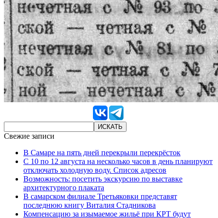
Свежие записи
В Самаре на пять дней перекрыли перекрёсток
С 10 по 12 августа на несколько часов в день планируют
отключать холодную воду. Список адресов
Возможность: посетить экскурсию по выставке
архитектурного плаката
В самарском филиале Третьяковки представят
последнюю книгу Виталия Стадникова
Компенсацию за изымаемое жильё при КРТ будут