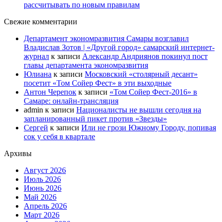
рассчитывать по новым правилам
Свежие комментарии
Департамент экономразвития Самары возглавил
Владислав Зотов | «Другой город» самарский интернет-
журнал
к записи
Александр Андриянов покинул пост
главы департамента экономразвития
Юлиана
к записи
Московский «столярный десант»
посетит «Том Сойер Фест» в эти выходные
Антон Черепок
к записи
«Том Сойер Фест-2016» в
Самаре: онлайн-трансляция
admin
к записи
Националисты не вышли сегодня на
запланированный пикет против «Звезды»
Сергей
к записи
Или не грози Южному Городу, попивая
сок у себя в квартале
Архивы
Август 2026
Июль 2026
Июнь 2026
Май 2026
Апрель 2026
Март 2026