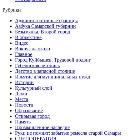
Рубрики
Административные границы
Азбука Самарской губернии
Безымянка. Второй город
В объективе
Видео
Вокруг да около
Главное
Город Куйбышев. Трудовой подвиг
Губернская летопись
Детство в запасной столице
Изъятие для муниципальных нужд
Истории
Культурный слой
Люди
Места
Новости
Образование
Открывая город
Память
Промышленное наследие
Руки не помнят: забытые ремесла старой Самары
СПЕЦОПЕРАЦИЯ