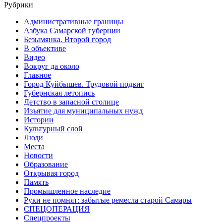
Рубрики
Административные границы
Азбука Самарской губернии
Безымянка. Второй город
В объективе
Видео
Вокруг да около
Главное
Город Куйбышев. Трудовой подвиг
Губернская летопись
Детство в запасной столице
Изъятие для муниципальных нужд
Истории
Культурный слой
Люди
Места
Новости
Образование
Открывая город
Память
Промышленное наследие
Руки не помнят: забытые ремесла старой Самары
СПЕЦОПЕРАЦИЯ
Спецпроекты