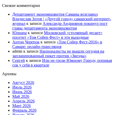
Свежие комментарии
Департамент экономразвития Самары возглавил
Владислав Зотов | «Другой город» самарский интернет-
журнал
к записи
Александр Андриянов покинул пост
главы департамента экономразвития
Юлиана
к записи
Московский «столярный десант»
посетит «Том Сойер Фест» в эти выходные
Антон Черепок
к записи
«Том Сойер Фест-2016» в
Самаре: онлайн-трансляция
admin
к записи
Националисты не вышли сегодня на
запланированный пикет против «Звезды»
Сергей
к записи
Или не грози Южному Городу, попивая
сок у себя в квартале
Архивы
Август 2026
Июль 2026
Июнь 2026
Май 2026
Апрель 2026
Март 2026
Февраль 2026
Январь 2026