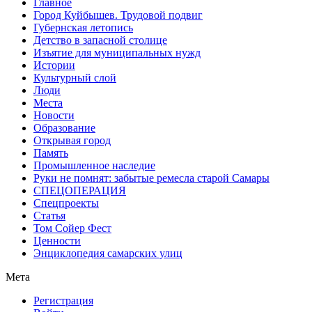
Главное
Город Куйбышев. Трудовой подвиг
Губернская летопись
Детство в запасной столице
Изъятие для муниципальных нужд
Истории
Культурный слой
Люди
Места
Новости
Образование
Открывая город
Память
Промышленное наследие
Руки не помнят: забытые ремесла старой Самары
СПЕЦОПЕРАЦИЯ
Спецпроекты
Статья
Том Сойер Фест
Ценности
Энциклопедия самарских улиц
Мета
Регистрация