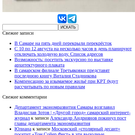
Свежие записи
В Самаре на пять дней перекрыли перекрёсток
С 10 по 12 августа на несколько часов в день планируют
отключать холодную воду. Список адресов
Возможность: посетить экскурсию по выставке
архитектурного плаката
В самарском филиале Третьяковки представят
последнюю книгу Виталия Стадникова
Компенсацию за изымаемое жильё при КРТ будут
рассчитывать по новым правилам
Свежие комментарии
Департамент экономразвития Самары возглавил
Владислав Зотов | «Другой город» самарский интернет-
журнал
к записи
Александр Андриянов покинул пост
главы департамента экономразвития
Юлиана
к записи
Московский «столярный десант»
посетит «Том Сойер Фест» в эти выходные