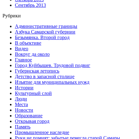
Сентябрь 2013
Рубрики
Административные границы
Азбука Самарской губернии
Безымянка. Второй город
В объективе
Видео
Вокруг да около
Главное
Город Куйбышев. Трудовой подвиг
Губернская летопись
Детство в запасной столице
Изъятие для муниципальных нужд
Истории
Культурный слой
Люди
Места
Новости
Образование
Открывая город
Память
Промышленное наследие
Руки не помнят: забытые ремесла старой Самары