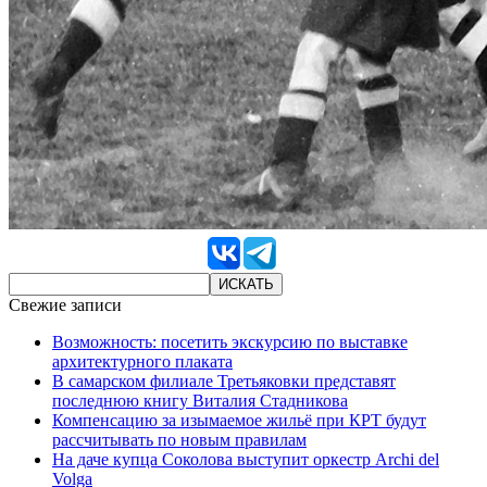
Свежие записи
Возможность: посетить экскурсию по выставке
архитектурного плаката
В самарском филиале Третьяковки представят
последнюю книгу Виталия Стадникова
Компенсацию за изымаемое жильё при КРТ будут
рассчитывать по новым правилам
На даче купца Соколова выступит оркестр Archi del
Volga