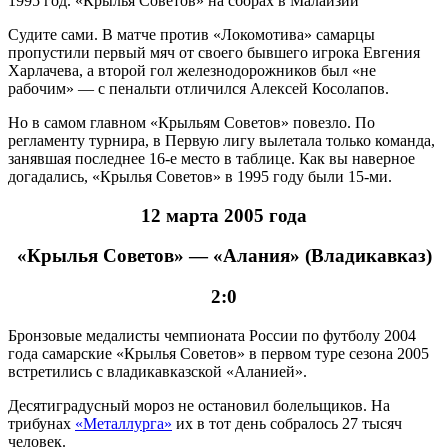
1995 год. «Крылья Советов» на сборах в Малайзии
Судите сами. В матче против «Локомотива» самарцы
пропустили первый мяч от своего бывшего игрока Евгения
Харлачева, а второй гол железнодорожников был «не
рабочим» — с пенальти отличился Алексей Косолапов.
Но в самом главном «Крыльям Советов» повезло. По
регламенту турнира, в Первую лигу вылетала только команда,
занявшая последнее 16-е место в таблице. Как вы наверное
догадались, «Крылья Советов» в 1995 году были 15-ми.
12 марта 2005 года
«Крылья Советов» — «Алания» (Владикавказ)
2:0
Бронзовые медалисты чемпионата России по футболу 2004
года самарские «Крылья Советов» в первом туре сезона 2005
встретились с владикавказской «Аланией».
Десятиградусный мороз не остановил болельщиков. На
трибунах
«Металлурга»
их в тот день собралось 27 тысяч
человек.