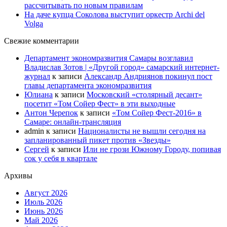
рассчитывать по новым правилам
На даче купца Соколова выступит оркестр Archi del
Volga
Свежие комментарии
Департамент экономразвития Самары возглавил
Владислав Зотов | «Другой город» самарский интернет-
журнал
к записи
Александр Андриянов покинул пост
главы департамента экономразвития
Юлиана
к записи
Московский «столярный десант»
посетит «Том Сойер Фест» в эти выходные
Антон Черепок
к записи
«Том Сойер Фест-2016» в
Самаре: онлайн-трансляция
admin
к записи
Националисты не вышли сегодня на
запланированный пикет против «Звезды»
Сергей
к записи
Или не грози Южному Городу, попивая
сок у себя в квартале
Архивы
Август 2026
Июль 2026
Июнь 2026
Май 2026