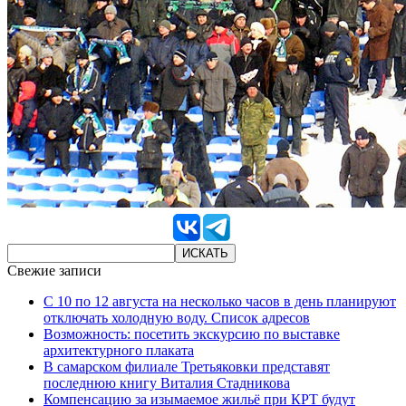
Свежие записи
С 10 по 12 августа на несколько часов в день планируют
отключать холодную воду. Список адресов
Возможность: посетить экскурсию по выставке
архитектурного плаката
В самарском филиале Третьяковки представят
последнюю книгу Виталия Стадникова
Компенсацию за изымаемое жильё при КРТ будут