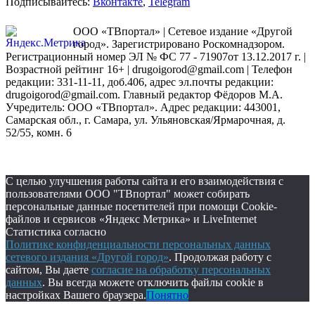
Подписывайтесь:
Вконтакте
,
Telegram
ООО «ТВпортал» | Сетевое издание «Другой
город». Зарегистрировано Роскомнадзором.
Регистрационный номер ЭЛ № ФС 77 - 71907от 13.12.2017 г. |
Возрастной рейтинг 16+ | drugoigorod@gmail.com
| Телефон
редакции: 331-11-11, доб.406, адрес эл.почты редакции:
drugoigorod@gmail.com. Главный редактор Фёдоров М.А.
Учредитель: ООО «ТВпортал». Адрес редакции: 443001,
Самарская обл., г. Самара, ул. Ульяновская/Ярмарочная, д.
52/55, комн. 6
С целью улучшения работы сайта и его взаимодействия с
пользователями ООО "ТВпортал" может собирать
персональные данные посетителей при помощи Cookie-
файлов и сервисов «Яндекс Метрика» и LiveInternet
Статистика согласно
Политике конфиденциальности персональных данных
сетевого издания «Другой город»
. Продолжая работу с
сайтом, Вы даете
согласие на обработку персональных
данных
. Вы всегда можете отключить файлы cookie в
настройках Вашего браузера.
Понятно