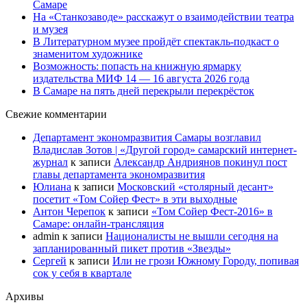
Самаре
На «Станкозаводе» расскажут о взаимодействии театра
и музея
В Литературном музее пройдёт спектакль-подкаст о
знаменитом художнике
Возможность: попасть на книжную ярмарку
издательства МИФ 14 — 16 августа 2026 года
В Самаре на пять дней перекрыли перекрёсток
Свежие комментарии
Департамент экономразвития Самары возглавил
Владислав Зотов | «Другой город» самарский интернет-
журнал
к записи
Александр Андриянов покинул пост
главы департамента экономразвития
Юлиана
к записи
Московский «столярный десант»
посетит «Том Сойер Фест» в эти выходные
Антон Черепок
к записи
«Том Сойер Фест-2016» в
Самаре: онлайн-трансляция
admin
к записи
Националисты не вышли сегодня на
запланированный пикет против «Звезды»
Сергей
к записи
Или не грози Южному Городу, попивая
сок у себя в квартале
Архивы