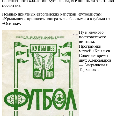
посвященного 400-летию Куйбышева, все они были заботливо
посчитаны.
Помимо приятных европейских капстран, футболистам
«Крылышек» пришлось поиграть со сборными и клубами из
«Оси зла».
Ну и немного
постсоветского
винтажа.
Программки
матчей «Крыльев
Советов» времен
двух Александров
— Аверьянова и
Тарханова.