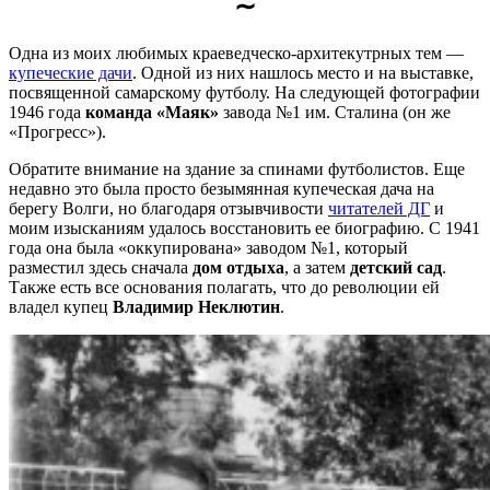
∼
Одна из моих любимых краеведческо-архитекутрных тем —
купеческие дачи
. Одной из них нашлось место и на выставке,
посвященной самарскому футболу. На следующей фотографии
1946 года
команда «Маяк»
завода №1 им. Сталина (он же
«Прогресс»).
Обратите внимание на здание за спинами футболистов. Еще
недавно это была просто безымянная купеческая дача на
берегу Волги, но благодаря отзывчивости
читателей ДГ
и
моим изысканиям удалось восстановить ее биографию. С 1941
года она была «оккупирована» заводом №1, который
разместил здесь сначала
дом отдыха
, а затем
детский сад
.
Также есть все основания полагать, что до революции ей
владел купец
Владимир Неклютин
.