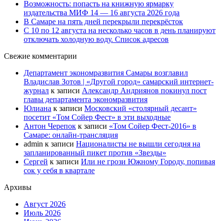
Возможность: попасть на книжную ярмарку
издательства МИФ 14 — 16 августа 2026 года
В Самаре на пять дней перекрыли перекрёсток
С 10 по 12 августа на несколько часов в день планируют
отключать холодную воду. Список адресов
Свежие комментарии
Департамент экономразвития Самары возглавил
Владислав Зотов | «Другой город» самарский интернет-
журнал
к записи
Александр Андриянов покинул пост
главы департамента экономразвития
Юлиана
к записи
Московский «столярный десант»
посетит «Том Сойер Фест» в эти выходные
Антон Черепок
к записи
«Том Сойер Фест-2016» в
Самаре: онлайн-трансляция
admin
к записи
Националисты не вышли сегодня на
запланированный пикет против «Звезды»
Сергей
к записи
Или не грози Южному Городу, попивая
сок у себя в квартале
Архивы
Август 2026
Июль 2026