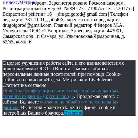
город». Зарегистрировано Роскомнадзором.
Регистрационный номер ЭЛ № ФС 77 - 71907от 13.12.2017 г. |
Возрастной рейтинг 16+ | drugoigorod@gmail.com
| Телефон
редакции: 331-11-11, доб.406, адрес эл.почты редакции:
drugoigorod@gmail.com. Главный редактор Фёдоров М.А.
Учредитель: ООО «ТВпортал». Адрес редакции: 443001,
Самарская обл., г. Самара, ул. Ульяновская/Ярмарочная, д.
52/55, комн. 6
С целью улучшения работы сайта и его взаимодействия с
пользователями ООО "ТВпортал" может собирать
персональные данные посетителей при помощи Cookie-
файлов и сервисов «Яндекс Метрика» и LiveInternet
Статистика согласно
Политике конфиденциальности персональных данных
сетевого издания «Другой город»
. Продолжая работу с
сайтом, Вы даете
согласие на обработку персональных
данных
. Вы всегда можете отключить файлы cookie в
настройках Вашего браузера.
Понятно