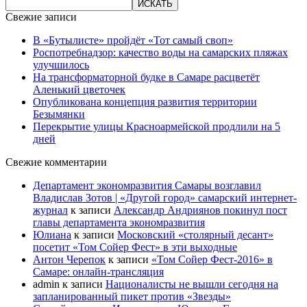
Свежие записи
В «Бутылисте» пройдёт «Тот самый своп»
Роспотребнадзор: качество воды на самарских пляжах
улучшилось
На трансформаторной будке в Самаре расцветёт
Аленький цветочек
Опубликована концепция развития территории
Безымянки
Перекрытие улицы Красноармейской продлили на 5
дней
Свежие комментарии
Департамент экономразвития Самары возглавил
Владислав Зотов | «Другой город» самарский интернет-
журнал
к записи
Александр Андриянов покинул пост
главы департамента экономразвития
Юлиана
к записи
Московский «столярный десант»
посетит «Том Сойер Фест» в эти выходные
Антон Черепок
к записи
«Том Сойер Фест-2016» в
Самаре: онлайн-трансляция
admin
к записи
Националисты не вышли сегодня на
запланированный пикет против «Звезды»