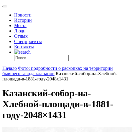
Новости
Истории
Места
Люди
Отдых
Спецпроекты
Контакты
Начало
Фото: подробности о раскопках на территории
бывшего завода клапанов
Казанский-собор-на-Хлебной-
площади-в-1881-году-2048x1431
Казанский-собор-на-
Хлебной-площади-в-1881-
году-2048×1431