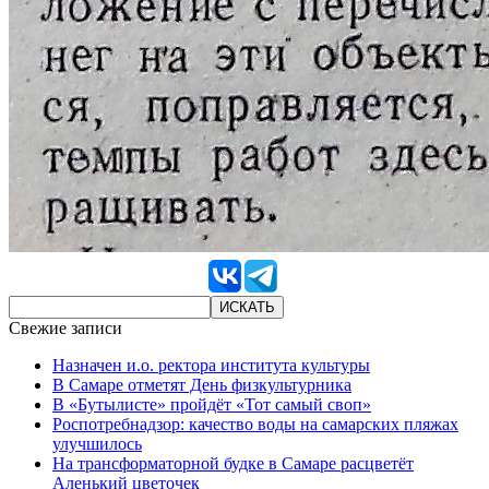
Свежие записи
Назначен и.о. ректора института культуры
В Самаре отметят День физкультурника
В «Бутылисте» пройдёт «Тот самый своп»
Роспотребнадзор: качество воды на самарских пляжах
улучшилось
На трансформаторной будке в Самаре расцветёт
Аленький цветочек