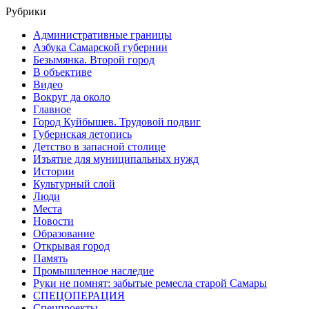
Рубрики
Административные границы
Азбука Самарской губернии
Безымянка. Второй город
В объективе
Видео
Вокруг да около
Главное
Город Куйбышев. Трудовой подвиг
Губернская летопись
Детство в запасной столице
Изъятие для муниципальных нужд
Истории
Культурный слой
Люди
Места
Новости
Образование
Открывая город
Память
Промышленное наследие
Руки не помнят: забытые ремесла старой Самары
СПЕЦОПЕРАЦИЯ
Спецпроекты