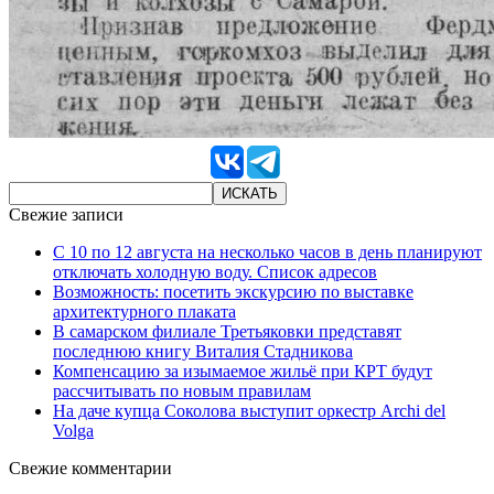
Свежие записи
С 10 по 12 августа на несколько часов в день планируют
отключать холодную воду. Список адресов
Возможность: посетить экскурсию по выставке
архитектурного плаката
В самарском филиале Третьяковки представят
последнюю книгу Виталия Стадникова
Компенсацию за изымаемое жильё при КРТ будут
рассчитывать по новым правилам
На даче купца Соколова выступит оркестр Archi del
Volga
Свежие комментарии