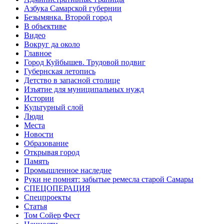
Азбука Самарской губернии
Безымянка. Второй город
В объективе
Видео
Вокруг да около
Главное
Город Куйбышев. Трудовой подвиг
Губернская летопись
Детство в запасной столице
Изъятие для муниципальных нужд
Истории
Культурный слой
Люди
Места
Новости
Образование
Открывая город
Память
Промышленное наследие
Руки не помнят: забытые ремесла старой Самары
СПЕЦОПЕРАЦИЯ
Спецпроекты
Статья
Том Сойер Фест