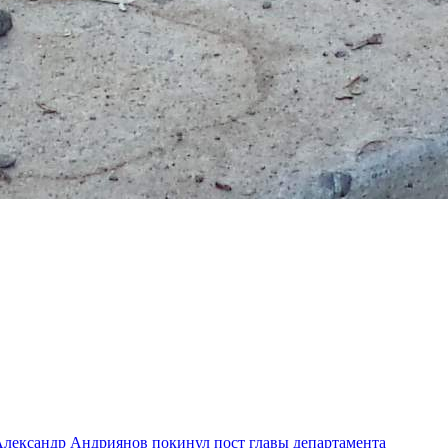
лександр Андриянов покинул пост главы департамента