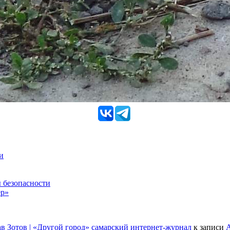
и
 безопасности
ер»
в Зотов | «Другой город» самарский интернет-журнал
к записи
А