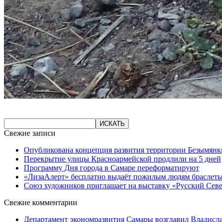
Свежие записи
Опубликована концепция развития территории Безымянк
Перекрытие улицы Красноармейской продлили на 5 дней
Программу Дня города в Самаре переформатируют
«ЛизаАлерт» бесплатно выдаёт пожилым людям браслеты
Союз художников приглашает на выставку «Русский Сев
Свежие комментарии
Департамент экономразвития Самары возглавил Владисла